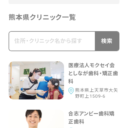
北海道・東北
熊本県クリニック一覧
北海道
青森県
岩手県
宮城県
秋田県
山形県
福島県
関東
東京都
神奈川県
茨城県
栃木県
群馬県
医療法人モクセイ会
埼玉県
千葉県
としなが歯科・矯正歯
科
熊本県上天草市大矢
中部
野町上1509-6
新潟県
富山県
石川県
福井県
山梨県
長野県
岐阜県
静岡県
愛知県
合志アンビー歯科矯
正歯科