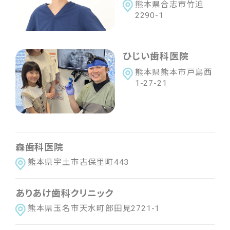
熊本県合志市竹迫
近畿
2290-1
滋賀県
京都府
大阪府
兵庫県
奈良県
三重県
和歌山県
ひじい歯科医院
熊本県熊本市戸島西
中国
1-27-21
鳥取県
島根県
岡山県
広島県
山口県
四国
森歯科医院
徳島県
香川県
愛媛県
高知県
熊本県宇土市古保里町443
九州・沖縄
ありあけ歯科クリニック
福岡県
佐賀県
長崎県
熊本県
大分県
熊本県玉名市天水町部田見2721-1
宮崎県
鹿児島県
沖縄県