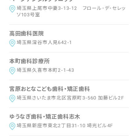
近畿
埼玉県上尾市中妻3-13-12 フロール･デ･セレッ
滋賀県
京都府
大阪府
兵庫県
奈良県
ソ103号室
三重県
和歌山県
高田歯科医院
埼玉県深谷市人見642-1
中国
鳥取県
島根県
岡山県
広島県
山口県
本町歯科診療所
埼玉県久喜市本町2-1-43
四国
宮原おとなこども歯科・矯正歯科
徳島県
香川県
愛媛県
高知県
埼玉県さいたま市北区宮原町3-560 加藤ビル2F
九州・沖縄
ゆうなぎ歯科・矯正歯科志木
福岡県
佐賀県
長崎県
熊本県
大分県
埼玉県新座市東北2丁目31-10 埼光ビル4F
宮崎県
鹿児島県
沖縄県