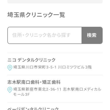
北海道・東北
埼玉県クリニック一覧
北海道
青森県
岩手県
宮城県
秋田県
山形県
福島県
関東
東京都
神奈川県
茨城県
栃木県
群馬県
ニコ デンタルクリニック
埼玉県
千葉県
埼玉県川口市栄町3-5-1 川口ミツワビル３階
中部
志木駅南口歯科・矯正歯科
新潟県
富山県
石川県
福井県
山梨県
埼玉県新座市東北2-36-11 志木駅南口メディカル
モール3F
長野県
岐阜県
静岡県
愛知県
ページデンタルクリニック