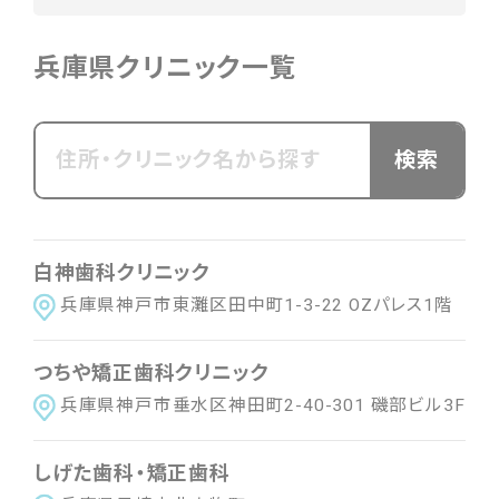
北海道・東北
兵庫県クリニック一覧
北海道
青森県
岩手県
宮城県
秋田県
山形県
福島県
関東
東京都
神奈川県
茨城県
栃木県
群馬県
白神歯科クリニック
埼玉県
千葉県
兵庫県神戸市東灘区田中町1-3-22 OZパレス1階
中部
つちや矯正歯科クリニック
新潟県
富山県
石川県
福井県
山梨県
兵庫県神戸市垂水区神田町2-40-301 磯部ビル3F
長野県
岐阜県
静岡県
愛知県
しげた歯科・矯正歯科