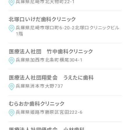
兵庫県尼崎市北大物町22-1
近畿
滋賀県
京都府
大阪府
兵庫県
奈良県
北塚口いけだ歯科クリニック
三重県
和歌山県
兵庫県尼崎市塚口町6-20-2北塚口クリニックビル
1階
中国
医療法人社団 竹中歯科クリニック
鳥取県
島根県
岡山県
広島県
山口県
兵庫県加西市北条町横尾304-1
四国
医療法人社団翔愛会 うえたに歯科
徳島県
香川県
愛媛県
高知県
兵庫県洲本市大野737
むらおか歯科クリニック
九州・沖縄
兵庫県姫路市勝原区宮田222-6
福岡県
佐賀県
長崎県
熊本県
大分県
宮崎県
鹿児島県
沖縄県
医療法人社団優成会 小林歯科