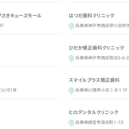
阪府
兵庫県
奈良県
三重県
和歌山県
がさきキューズモール
はつだ歯科クリニック
1F
兵庫県神戸市西区伊川谷町有瀬
山県
広島県
山口県
ひだか矯正歯科クリニック
媛県
高知県
兵庫県神戸市西区糀台5-6-
崎県
熊本県
大分県
宮崎県
鹿児島県
沖縄県
スマイルプラス矯正歯科
ル101号
兵庫県川西市小花 1-8-1 1F
ヒロデンタルクリニック
兵庫県西宮市高松町1-13