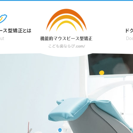
ース型矯正とは
ド
ut
Doc