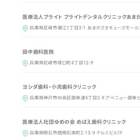
近畿
滋賀県
京都府
大
医療法人ブライト ブライトデンタルクリニックあま
兵庫県尼崎市潮江1丁目3-1 あまがさきキューズモール
中国
鳥取県
島根県
岡
田中歯科医院
四国
徳島県
香川県
愛
兵庫県尼崎市塚口町4丁目12-9
九州・沖縄
福岡県
佐賀県
長
ヨシダ歯科・小児歯科クリニック
兵庫県神戸市中央区御幸通4丁目2-9 アベニュー御幸ビ
医療法人社団ゆめの会 めばえ歯科クリニック
兵庫県明石市西明石南町2-13-9 ナルミビル1F